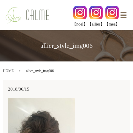
メ
【noel】
【allier】
【mea】
allier_style_img006
HOME
allier_style_img006
2018/06/15