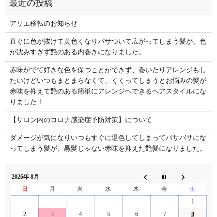
アリエ移転のお知らせ
直ぐに色が抜けて黄色くなりパサついて広がってしまう髪が、色
が沈みすぎず艶のある内巻きになりました。
赤味がでて好きな色を保つことができず、巻いたりアレンジもし
たいけどいつもまとまらなくて、くくってしまうとお悩みの髪が
赤味を抑えて艶のある簡単にアレンジヘできるヘアスタイルにな
りました！
【サロン内のコロナ感染症予防対策】について
ダメージが気になりいつもすぐに退色してしまってバサバサにな
ってしまう髪が、黒髪じゃない赤味を抑えた艶髪になりました。
2026年 8月
日
月
火
水
木
金
土
1
2
3
4
5
6
7
8