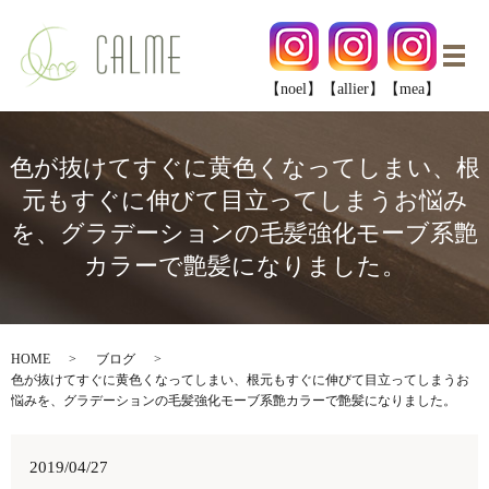
メ
【noel】
【allier】
【mea】
色が抜けてすぐに黄色くなってしまい、根
元もすぐに伸びて目立ってしまうお悩み
を、グラデーションの毛髪強化モーブ系艶
カラーで艶髪になりました。
HOME
ブログ
色が抜けてすぐに黄色くなってしまい、根元もすぐに伸びて目立ってしまうお
悩みを、グラデーションの毛髪強化モーブ系艶カラーで艶髪になりました。
2019/04/27