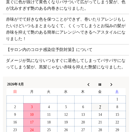
直ぐに色が抜けて黄色くなりパサついて広がってしまう髪が、色
が沈みすぎず艶のある内巻きになりました。
赤味がでて好きな色を保つことができず、巻いたりアレンジもし
たいけどいつもまとまらなくて、くくってしまうとお悩みの髪が
赤味を抑えて艶のある簡単にアレンジヘできるヘアスタイルにな
りました！
【サロン内のコロナ感染症予防対策】について
ダメージが気になりいつもすぐに退色してしまってバサバサにな
ってしまう髪が、黒髪じゃない赤味を抑えた艶髪になりました。
2026年 8月
日
月
火
水
木
金
土
1
2
3
4
5
6
7
8
9
10
11
12
13
14
15
16
17
18
19
20
21
22
23
24
25
26
27
28
29