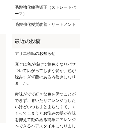
毛髪強化縮毛矯正（ストレートパ
ーマ）
毛髪強化髪質改善トリートメント
アリエ移転のお知らせ
直ぐに色が抜けて黄色くなりパサ
ついて広がってしまう髪が、色が
沈みすぎず艶のある内巻きになり
ました。
赤味がでて好きな色を保つことが
できず、巻いたりアレンジもした
いけどいつもまとまらなくて、く
くってしまうとお悩みの髪が赤味
を抑えて艶のある簡単にアレンジ
ヘできるヘアスタイルになりまし