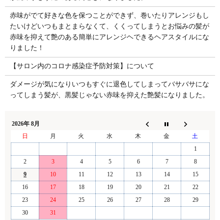
赤味がでて好きな色を保つことができず、巻いたりアレンジもし
たいけどいつもまとまらなくて、くくってしまうとお悩みの髪が
赤味を抑えて艶のある簡単にアレンジヘできるヘアスタイルにな
りました！
【サロン内のコロナ感染症予防対策】について
ダメージが気になりいつもすぐに退色してしまってバサバサにな
ってしまう髪が、黒髪じゃない赤味を抑えた艶髪になりました。
2026年 8月
日
月
火
水
木
金
土
1
2
3
4
5
6
7
8
9
10
11
12
13
14
15
16
17
18
19
20
21
22
23
24
25
26
27
28
29
30
31