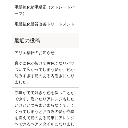
毛髪強化縮毛矯正（ストレートパ
ーマ）
毛髪強化髪質改善トリートメント
アリエ移転のお知らせ
直ぐに色が抜けて黄色くなりパサ
ついて広がってしまう髪が、色が
沈みすぎず艶のある内巻きになり
ました。
赤味がでて好きな色を保つことが
できず、巻いたりアレンジもした
いけどいつもまとまらなくて、く
くってしまうとお悩みの髪が赤味
を抑えて艶のある簡単にアレンジ
ヘできるヘアスタイルになりまし