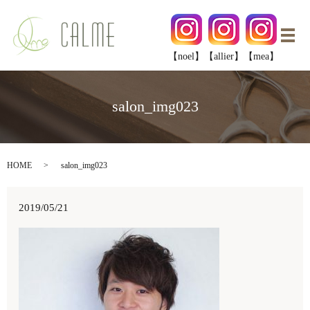
メ
【noel】
【allier】
【mea】
salon_img023
HOME
salon_img023
2019/05/21