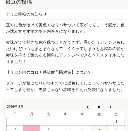
アリエ移転のお知らせ
直ぐに色が抜けて黄色くなりパサついて広がってしまう髪が、色
が沈みすぎず艶のある内巻きになりました。
赤味がでて好きな色を保つことができず、巻いたりアレンジもし
たいけどいつもまとまらなくて、くくってしまうとお悩みの髪が
赤味を抑えて艶のある簡単にアレンジヘできるヘアスタイルにな
りました！
【サロン内のコロナ感染症予防対策】について
ダメージが気になりいつもすぐに退色してしまってバサバサにな
ってしまう髪が、黒髪じゃない赤味を抑えた艶髪になりました。
2026年 8月
日
月
火
水
木
金
土
1
2
3
4
5
6
7
8