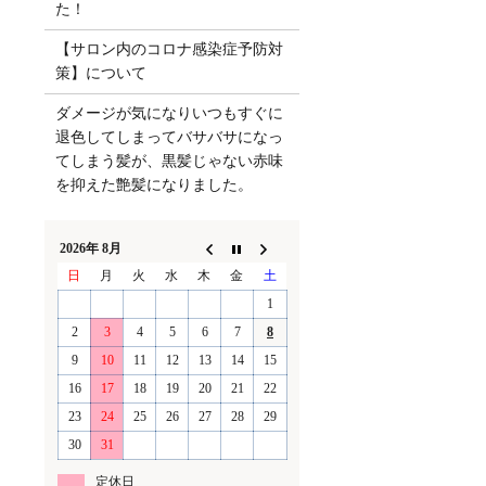
た！
【サロン内のコロナ感染症予防対
策】について
ダメージが気になりいつもすぐに
退色してしまってバサバサになっ
てしまう髪が、黒髪じゃない赤味
を抑えた艶髪になりました。
2026年 8月
日
月
火
水
木
金
土
1
2
3
4
5
6
7
8
9
10
11
12
13
14
15
16
17
18
19
20
21
22
23
24
25
26
27
28
29
30
31
定休日