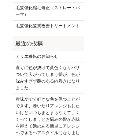
毛髪強化縮毛矯正（ストレートパ
ーマ）
毛髪強化髪質改善トリートメント
アリエ移転のお知らせ
直ぐに色が抜けて黄色くなりパサ
ついて広がってしまう髪が、色が
沈みすぎず艶のある内巻きになり
ました。
赤味がでて好きな色を保つことが
できず、巻いたりアレンジもした
いけどいつもまとまらなくて、く
くってしまうとお悩みの髪が赤味
を抑えて艶のある簡単にアレンジ
ヘできるヘアスタイルになりまし