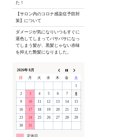
た！
【サロン内のコロナ感染症予防対
策】について
ダメージが気になりいつもすぐに
退色してしまってバサバサになっ
てしまう髪が、黒髪じゃない赤味
を抑えた艶髪になりました。
2026年 8月
日
月
火
水
木
金
土
1
2
3
4
5
6
7
8
9
10
11
12
13
14
15
16
17
18
19
20
21
22
23
24
25
26
27
28
29
30
31
定休日