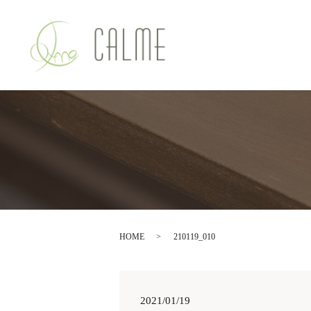
HOME
210119_010
2021/01/19