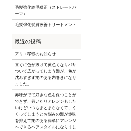
毛髪強化縮毛矯正（ストレートパ
ーマ）
毛髪強化髪質改善トリートメント
アリエ移転のお知らせ
直ぐに色が抜けて黄色くなりパサ
ついて広がってしまう髪が、色が
沈みすぎず艶のある内巻きになり
ました。
赤味がでて好きな色を保つことが
できず、巻いたりアレンジもした
いけどいつもまとまらなくて、く
くってしまうとお悩みの髪が赤味
を抑えて艶のある簡単にアレンジ
ヘできるヘアスタイルになりまし