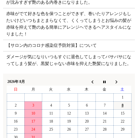
が沈みすぎず艶のある内巻きになりました。
赤味がでて好きな色を保つことができず、巻いたりアレンジもし
たいけどいつもまとまらなくて、くくってしまうとお悩みの髪が
赤味を抑えて艶のある簡単にアレンジヘできるヘアスタイルにな
りました！
【サロン内のコロナ感染症予防対策】について
ダメージが気になりいつもすぐに退色してしまってバサバサにな
ってしまう髪が、黒髪じゃない赤味を抑えた艶髪になりました。
2026年 8月
日
月
火
水
木
金
土
1
2
3
4
5
6
7
8
9
10
11
12
13
14
15
16
17
18
19
20
21
22
23
24
25
26
27
28
29
30
31