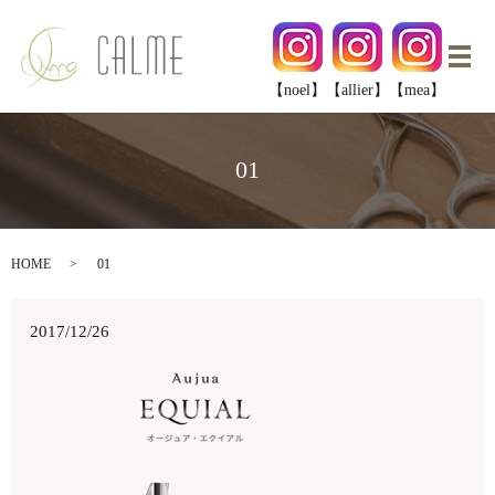
メ
【noel】
【allier】
【mea】
01
HOME
01
2017/12/26