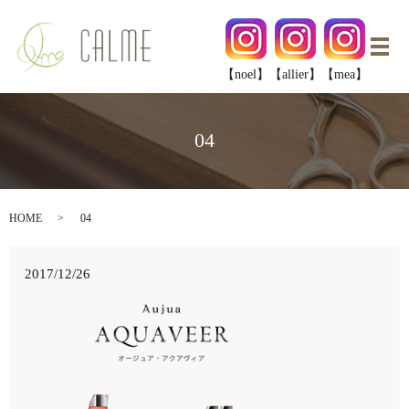
メ
【noel】
【allier】
【mea】
04
HOME
04
2017/12/26