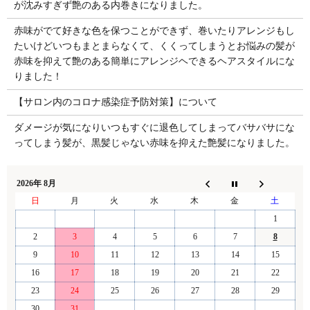
が沈みすぎず艶のある内巻きになりました。
赤味がでて好きな色を保つことができず、巻いたりアレンジもし
たいけどいつもまとまらなくて、くくってしまうとお悩みの髪が
赤味を抑えて艶のある簡単にアレンジヘできるヘアスタイルにな
りました！
【サロン内のコロナ感染症予防対策】について
ダメージが気になりいつもすぐに退色してしまってバサバサにな
ってしまう髪が、黒髪じゃない赤味を抑えた艶髪になりました。
2026年 8月
日
月
火
水
木
金
土
1
2
3
4
5
6
7
8
9
10
11
12
13
14
15
16
17
18
19
20
21
22
23
24
25
26
27
28
29
30
31