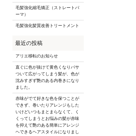
毛髪強化縮毛矯正（ストレートパ
ーマ）
毛髪強化髪質改善トリートメント
アリエ移転のお知らせ
直ぐに色が抜けて黄色くなりパサ
ついて広がってしまう髪が、色が
沈みすぎず艶のある内巻きになり
ました。
赤味がでて好きな色を保つことが
できず、巻いたりアレンジもした
いけどいつもまとまらなくて、く
くってしまうとお悩みの髪が赤味
を抑えて艶のある簡単にアレンジ
ヘできるヘアスタイルになりまし