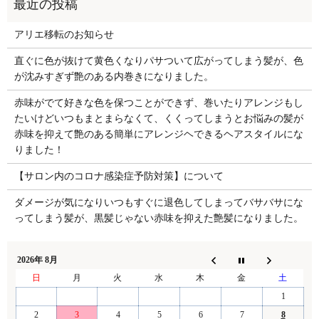
アリエ移転のお知らせ
直ぐに色が抜けて黄色くなりパサついて広がってしまう髪が、色
が沈みすぎず艶のある内巻きになりました。
赤味がでて好きな色を保つことができず、巻いたりアレンジもし
たいけどいつもまとまらなくて、くくってしまうとお悩みの髪が
赤味を抑えて艶のある簡単にアレンジヘできるヘアスタイルにな
りました！
【サロン内のコロナ感染症予防対策】について
ダメージが気になりいつもすぐに退色してしまってバサバサにな
ってしまう髪が、黒髪じゃない赤味を抑えた艶髪になりました。
2026年 8月
日
月
火
水
木
金
土
1
2
3
4
5
6
7
8