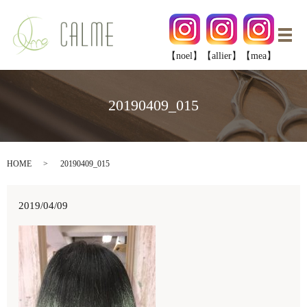
メ
【noel】
【allier】
【mea】
20190409_015
HOME
20190409_015
2019/04/09