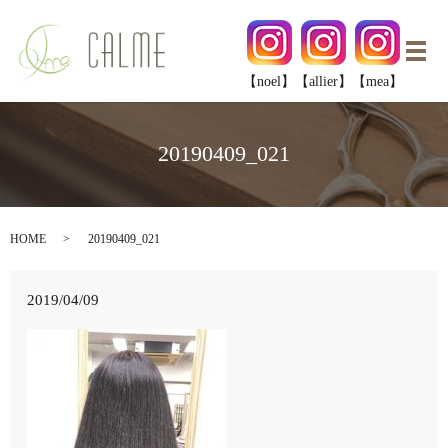
メ
【noel】
【allier】
【mea】
20190409_021
HOME
20190409_021
2019/04/09