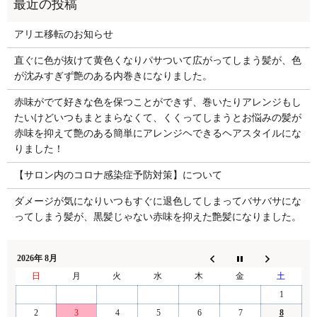
アリエ移転のお知らせ
直ぐに色が抜けて黄色くなりパサついて広がってしまう髪が、色
が沈みすぎず艶のある内巻きになりました。
赤味がでて好きな色を保つことができず、巻いたりアレンジもし
たいけどいつもまとまらなくて、くくってしまうとお悩みの髪が
赤味を抑えて艶のある簡単にアレンジヘできるヘアスタイルにな
りました！
【サロン内のコロナ感染症予防対策】について
ダメージが気になりいつもすぐに退色してしまってバサバサにな
ってしまう髪が、黒髪じゃない赤味を抑えた艶髪になりました。
2026年 8月
日
月
火
水
木
金
土
1
2
3
4
5
6
7
8