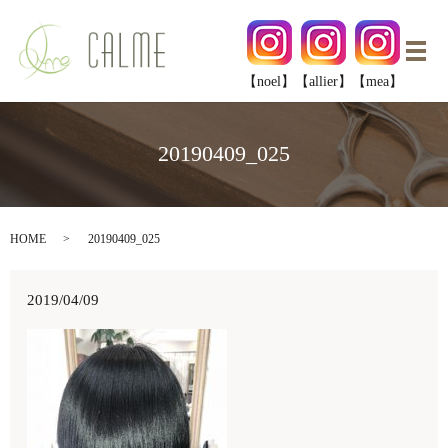
メ
【noel】
【allier】
【mea】
20190409_025
HOME
20190409_025
2019/04/09