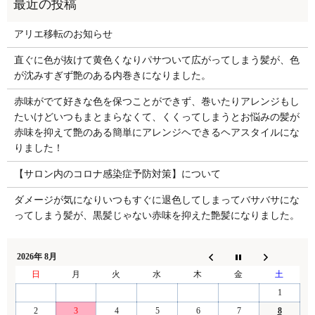
アリエ移転のお知らせ
直ぐに色が抜けて黄色くなりパサついて広がってしまう髪が、色
が沈みすぎず艶のある内巻きになりました。
赤味がでて好きな色を保つことができず、巻いたりアレンジもし
たいけどいつもまとまらなくて、くくってしまうとお悩みの髪が
赤味を抑えて艶のある簡単にアレンジヘできるヘアスタイルにな
りました！
【サロン内のコロナ感染症予防対策】について
ダメージが気になりいつもすぐに退色してしまってバサバサにな
ってしまう髪が、黒髪じゃない赤味を抑えた艶髪になりました。
2026年 8月
日
月
火
水
木
金
土
1
2
3
4
5
6
7
8