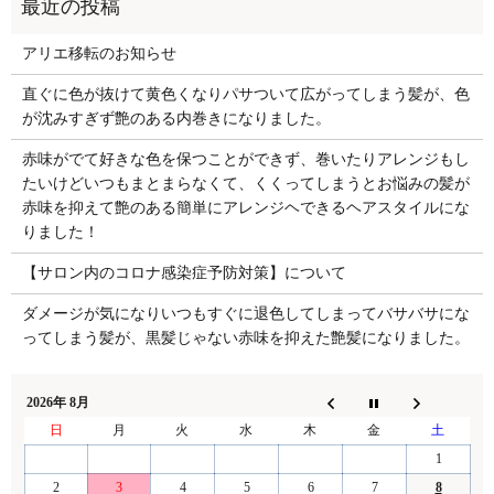
アリエ移転のお知らせ
直ぐに色が抜けて黄色くなりパサついて広がってしまう髪が、色
が沈みすぎず艶のある内巻きになりました。
赤味がでて好きな色を保つことができず、巻いたりアレンジもし
たいけどいつもまとまらなくて、くくってしまうとお悩みの髪が
赤味を抑えて艶のある簡単にアレンジヘできるヘアスタイルにな
りました！
【サロン内のコロナ感染症予防対策】について
ダメージが気になりいつもすぐに退色してしまってバサバサにな
ってしまう髪が、黒髪じゃない赤味を抑えた艶髪になりました。
2026年 8月
日
月
火
水
木
金
土
1
2
3
4
5
6
7
8