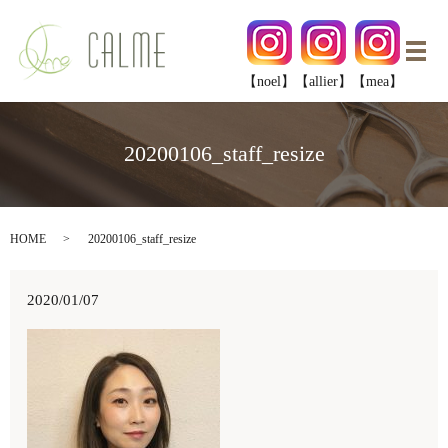
メ
【noel】
【allier】
【mea】
20200106_staff_resize
HOME
20200106_staff_resize
2020/01/07