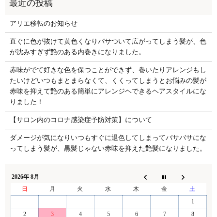
アリエ移転のお知らせ
直ぐに色が抜けて黄色くなりパサついて広がってしまう髪が、色
が沈みすぎず艶のある内巻きになりました。
赤味がでて好きな色を保つことができず、巻いたりアレンジもし
たいけどいつもまとまらなくて、くくってしまうとお悩みの髪が
赤味を抑えて艶のある簡単にアレンジヘできるヘアスタイルにな
りました！
【サロン内のコロナ感染症予防対策】について
ダメージが気になりいつもすぐに退色してしまってバサバサにな
ってしまう髪が、黒髪じゃない赤味を抑えた艶髪になりました。
2026年 8月
日
月
火
水
木
金
土
1
2
3
4
5
6
7
8