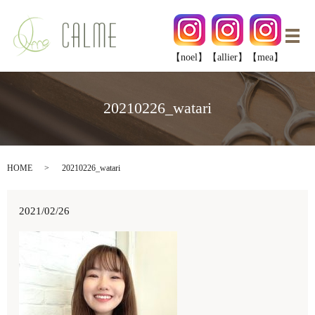
メ
【noel】
【allier】
【mea】
20210226_watari
HOME
20210226_watari
2021/02/26