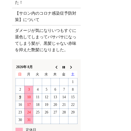
た！
【サロン内のコロナ感染症予防対
策】について
ダメージが気になりいつもすぐに
退色してしまってバサバサになっ
てしまう髪が、黒髪じゃない赤味
を抑えた艶髪になりました。
2026年 8月
日
月
火
水
木
金
土
1
2
3
4
5
6
7
8
9
10
11
12
13
14
15
16
17
18
19
20
21
22
23
24
25
26
27
28
29
30
31
定休日