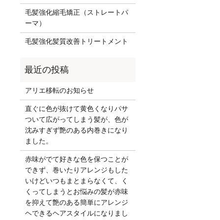
毛髪強化縮毛矯正（ストレートパ
ーマ）
毛髪強化髪質改善トリートメント
アリエ移転のお知らせ
直ぐに色が抜けて黄色くなりパサ
ついて広がってしまう髪が、色が
沈みすぎず艶のある内巻きになり
ました。
赤味がでて好きな色を保つことが
できず、巻いたりアレンジもした
いけどいつもまとまらなくて、く
くってしまうとお悩みの髪が赤味
を抑えて艶のある簡単にアレンジ
ヘできるヘアスタイルになりまし