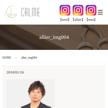
メ
【noel】
【allier】
【mea】
allier_img004
HOME
allier_img004
2018/01/16