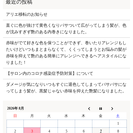
アリエ移転のお知らせ
直ぐに色が抜けて黄色くなりパサついて広がってしまう髪が、色
が沈みすぎず艶のある内巻きになりました。
赤味がでて好きな色を保つことができず、巻いたりアレンジもし
たいけどいつもまとまらなくて、くくってしまうとお悩みの髪が
赤味を抑えて艶のある簡単にアレンジヘできるヘアスタイルにな
りました！
【サロン内のコロナ感染症予防対策】について
ダメージが気になりいつもすぐに退色してしまってバサバサにな
ってしまう髪が、黒髪じゃない赤味を抑えた艶髪になりました。
2026年 8月
日
月
火
水
木
金
土
1
2
3
4
5
6
7
8