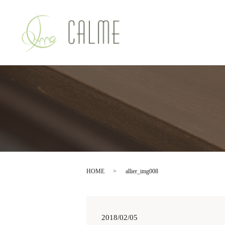
HOME
allier_img008
2018/02/05