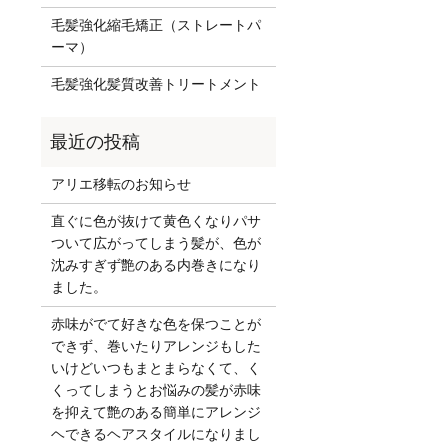
毛髪強化縮毛矯正（ストレートパ
ーマ）
毛髪強化髪質改善トリートメント
アリエ移転のお知らせ
直ぐに色が抜けて黄色くなりパサ
ついて広がってしまう髪が、色が
沈みすぎず艶のある内巻きになり
ました。
赤味がでて好きな色を保つことが
できず、巻いたりアレンジもした
いけどいつもまとまらなくて、く
くってしまうとお悩みの髪が赤味
を抑えて艶のある簡単にアレンジ
ヘできるヘアスタイルになりまし