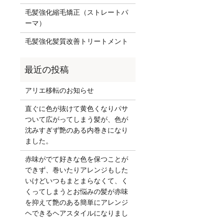
毛髪強化縮毛矯正（ストレートパ
ーマ）
毛髪強化髪質改善トリートメント
アリエ移転のお知らせ
直ぐに色が抜けて黄色くなりパサ
ついて広がってしまう髪が、色が
沈みすぎず艶のある内巻きになり
ました。
赤味がでて好きな色を保つことが
できず、巻いたりアレンジもした
いけどいつもまとまらなくて、く
くってしまうとお悩みの髪が赤味
を抑えて艶のある簡単にアレンジ
ヘできるヘアスタイルになりまし