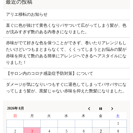
アリエ移転のお知らせ
直ぐに色が抜けて黄色くなりパサついて広がってしまう髪が、色
が沈みすぎず艶のある内巻きになりました。
赤味がでて好きな色を保つことができず、巻いたりアレンジもし
たいけどいつもまとまらなくて、くくってしまうとお悩みの髪が
赤味を抑えて艶のある簡単にアレンジヘできるヘアスタイルにな
りました！
【サロン内のコロナ感染症予防対策】について
ダメージが気になりいつもすぐに退色してしまってバサバサにな
ってしまう髪が、黒髪じゃない赤味を抑えた艶髪になりました。
2026年 8月
日
月
火
水
木
金
土
1
2
3
4
5
6
7
8