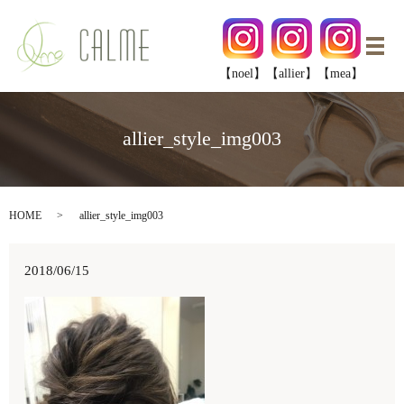
メ
【noel】
【allier】
【mea】
allier_style_img003
HOME
allier_style_img003
2018/06/15