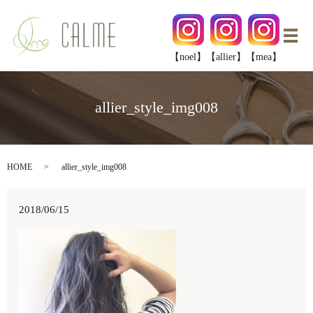
メ
【noel】
【allier】
【mea】
allier_style_img008
HOME
allier_style_img008
2018/06/15