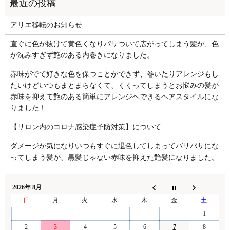
アリエ移転のお知らせ
直ぐに色が抜けて黄色くなりパサついて広がってしまう髪が、色
が沈みすぎず艶のある内巻きになりました。
赤味がでて好きな色を保つことができず、巻いたりアレンジもし
たいけどいつもまとまらなくて、くくってしまうとお悩みの髪が
赤味を抑えて艶のある簡単にアレンジヘできるヘアスタイルにな
りました！
【サロン内のコロナ感染症予防対策】について
ダメージが気になりいつもすぐに退色してしまってバサバサにな
ってしまう髪が、黒髪じゃない赤味を抑えた艶髪になりました。
2026年 8月
日
月
火
水
木
金
土
1
2
3
4
5
6
7
8