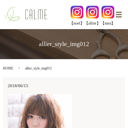
メ
【noel】
【allier】
【mea】
allier_style_img012
HOME
allier_style_img012
2018/06/15