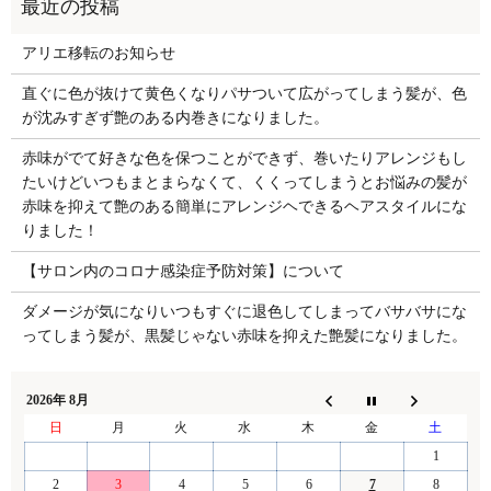
アリエ移転のお知らせ
直ぐに色が抜けて黄色くなりパサついて広がってしまう髪が、色
が沈みすぎず艶のある内巻きになりました。
赤味がでて好きな色を保つことができず、巻いたりアレンジもし
たいけどいつもまとまらなくて、くくってしまうとお悩みの髪が
赤味を抑えて艶のある簡単にアレンジヘできるヘアスタイルにな
りました！
【サロン内のコロナ感染症予防対策】について
ダメージが気になりいつもすぐに退色してしまってバサバサにな
ってしまう髪が、黒髪じゃない赤味を抑えた艶髪になりました。
2026年 8月
日
月
火
水
木
金
土
1
2
3
4
5
6
7
8