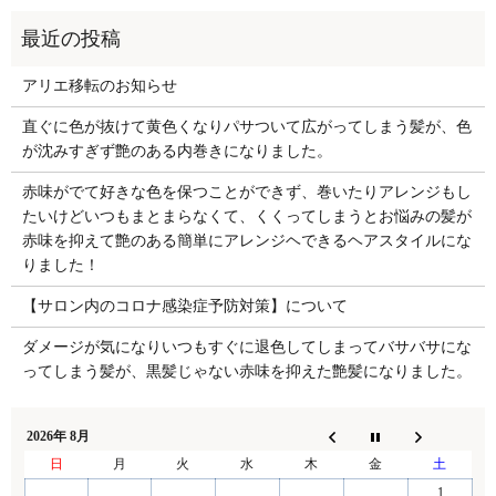
アリエ移転のお知らせ
直ぐに色が抜けて黄色くなりパサついて広がってしまう髪が、色
が沈みすぎず艶のある内巻きになりました。
赤味がでて好きな色を保つことができず、巻いたりアレンジもし
たいけどいつもまとまらなくて、くくってしまうとお悩みの髪が
赤味を抑えて艶のある簡単にアレンジヘできるヘアスタイルにな
りました！
【サロン内のコロナ感染症予防対策】について
ダメージが気になりいつもすぐに退色してしまってバサバサにな
ってしまう髪が、黒髪じゃない赤味を抑えた艶髪になりました。
2026年 8月
日
月
火
水
木
金
土
1