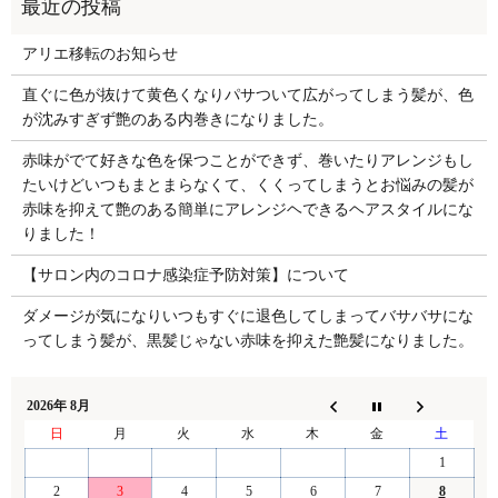
アリエ移転のお知らせ
直ぐに色が抜けて黄色くなりパサついて広がってしまう髪が、色
が沈みすぎず艶のある内巻きになりました。
赤味がでて好きな色を保つことができず、巻いたりアレンジもし
たいけどいつもまとまらなくて、くくってしまうとお悩みの髪が
赤味を抑えて艶のある簡単にアレンジヘできるヘアスタイルにな
りました！
【サロン内のコロナ感染症予防対策】について
ダメージが気になりいつもすぐに退色してしまってバサバサにな
ってしまう髪が、黒髪じゃない赤味を抑えた艶髪になりました。
2026年 8月
日
月
火
水
木
金
土
1
2
3
4
5
6
7
8