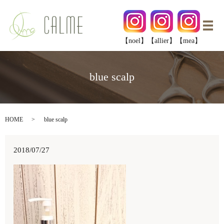
メ
【noel】
【allier】
【mea】
blue scalp
HOME
blue scalp
2018/07/27