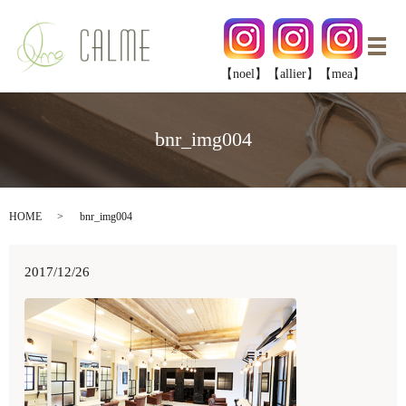
メ
【noel】
【allier】
【mea】
bnr_img004
HOME
bnr_img004
2017/12/26