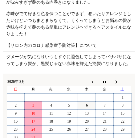
が沈みすぎず艶のある内巻きになりました。
赤味がでて好きな色を保つことができず、巻いたりアレンジもし
たいけどいつもまとまらなくて、くくってしまうとお悩みの髪が
赤味を抑えて艶のある簡単にアレンジヘできるヘアスタイルにな
りました！
【サロン内のコロナ感染症予防対策】について
ダメージが気になりいつもすぐに退色してしまってバサバサにな
ってしまう髪が、黒髪じゃない赤味を抑えた艶髪になりました。
2026年 8月
日
月
火
水
木
金
土
1
2
3
4
5
6
7
8
9
10
11
12
13
14
15
16
17
18
19
20
21
22
23
24
25
26
27
28
29
30
31