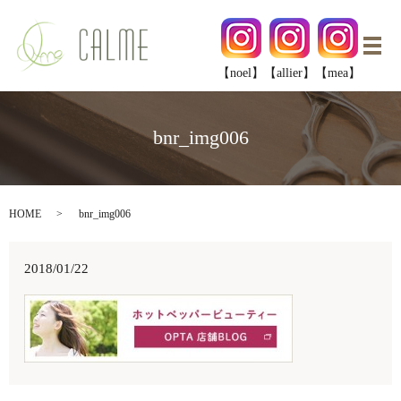
メ
【noel】
【allier】
【mea】
bnr_img006
HOME
bnr_img006
2018/01/22