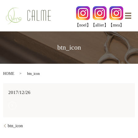
メ
【noel】
【allier】
【mea】
btn_icon
HOME
btn_icon
2017/12/26
btn_icon