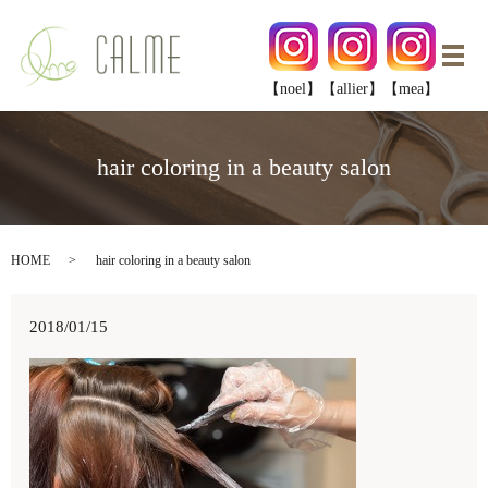
メ
【noel】
【allier】
【mea】
hair coloring in a beauty salon
HOME
hair coloring in a beauty salon
2018/01/15