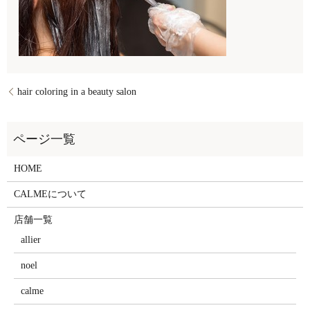
hair coloring in a beauty salon
HOME
CALMEについて
店舗一覧
allier
noel
calme