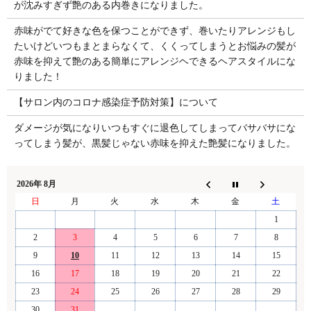
が沈みすぎず艶のある内巻きになりました。
赤味がでて好きな色を保つことができず、巻いたりアレンジもし
たいけどいつもまとまらなくて、くくってしまうとお悩みの髪が
赤味を抑えて艶のある簡単にアレンジヘできるヘアスタイルにな
りました！
【サロン内のコロナ感染症予防対策】について
ダメージが気になりいつもすぐに退色してしまってバサバサにな
ってしまう髪が、黒髪じゃない赤味を抑えた艶髪になりました。
2026年 8月
日
月
火
水
木
金
土
1
2
3
4
5
6
7
8
9
10
11
12
13
14
15
16
17
18
19
20
21
22
23
24
25
26
27
28
29
30
31