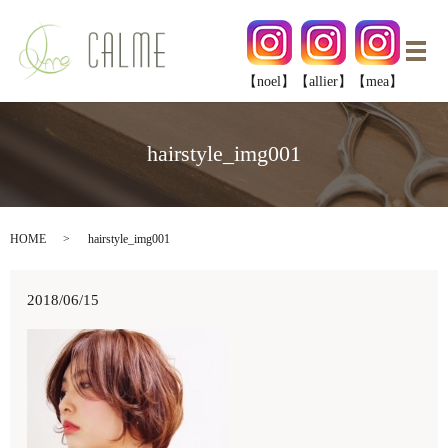
メ
【noel】
【allier】
【mea】
hairstyle_img001
HOME
hairstyle_img001
2018/06/15