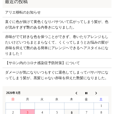
アリエ移転のお知らせ
直ぐに色が抜けて黄色くなりパサついて広がってしまう髪が、色
が沈みすぎず艶のある内巻きになりました。
赤味がでて好きな色を保つことができず、巻いたりアレンジもし
たいけどいつもまとまらなくて、くくってしまうとお悩みの髪が
赤味を抑えて艶のある簡単にアレンジヘできるヘアスタイルにな
りました！
【サロン内のコロナ感染症予防対策】について
ダメージが気になりいつもすぐに退色してしまってバサバサにな
ってしまう髪が、黒髪じゃない赤味を抑えた艶髪になりました。
2026年 8月
日
月
火
水
木
金
土
1
2
3
4
5
6
7
8