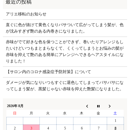
アリエ移転のお知らせ
直ぐに色が抜けて黄色くなりパサついて広がってしまう髪が、色
が沈みすぎず艶のある内巻きになりました。
赤味がでて好きな色を保つことができず、巻いたりアレンジもし
たいけどいつもまとまらなくて、くくってしまうとお悩みの髪が
赤味を抑えて艶のある簡単にアレンジヘできるヘアスタイルにな
りました！
【サロン内のコロナ感染症予防対策】について
ダメージが気になりいつもすぐに退色してしまってバサバサにな
ってしまう髪が、黒髪じゃない赤味を抑えた艶髪になりました。
2026年 8月
日
月
火
水
木
金
土
1
2
3
4
5
6
7
8