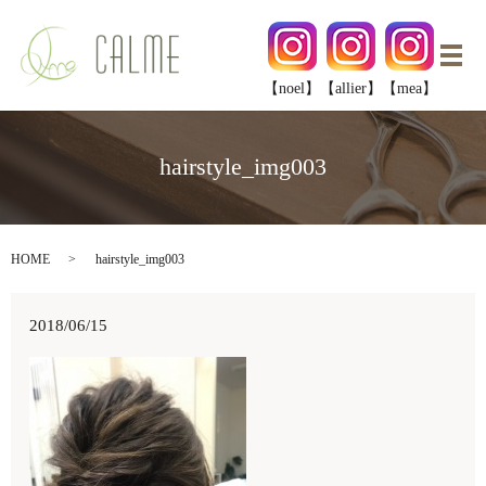
メ
【noel】
【allier】
【mea】
hairstyle_img003
HOME
hairstyle_img003
2018/06/15