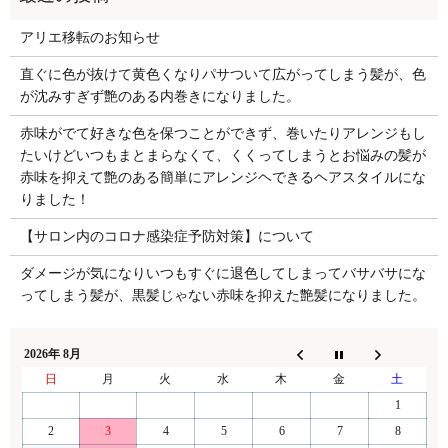
アリエ移転のお知らせ
直ぐに色が抜けて黄色くなりパサついて広がってしまう髪が、色
が沈みすぎず艶のある内巻きになりました。
赤味がでて好きな色を保つことができず、巻いたりアレンジもし
たいけどいつもまとまらなくて、くくってしまうとお悩みの髪が
赤味を抑えて艶のある簡単にアレンジヘできるヘアスタイルにな
りました！
【サロン内のコロナ感染症予防対策】について
ダメージが気になりいつもすぐに退色してしまってバサバサにな
ってしまう髪が、黒髪じゃない赤味を抑えた艶髪になりました。
2026年 8月
日
月
火
水
木
金
土
1
2
3
4
5
6
7
8