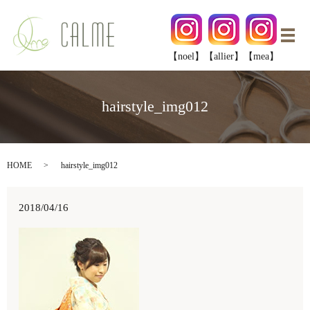
メ
【noel】
【allier】
【mea】
hairstyle_img012
HOME
hairstyle_img012
2018/04/16