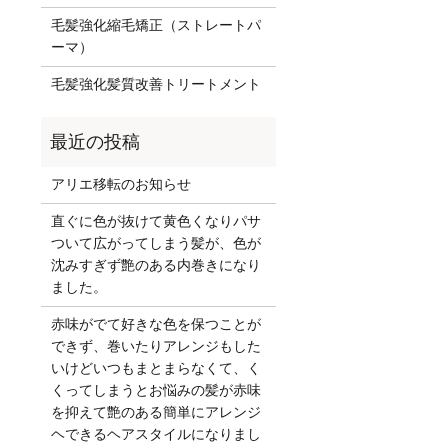
毛髪強化縮毛矯正（ストレートパ
ーマ）
毛髪強化髪質改善トリートメント
アリエ移転のお知らせ
直ぐに色が抜けて黄色くなりパサ
ついて広がってしまう髪が、色が
沈みすぎず艶のある内巻きになり
ました。
赤味がでて好きな色を保つことが
できず、巻いたりアレンジもした
いけどいつもまとまらなくて、く
くってしまうとお悩みの髪が赤味
を抑えて艶のある簡単にアレンジ
ヘできるヘアスタイルになりまし