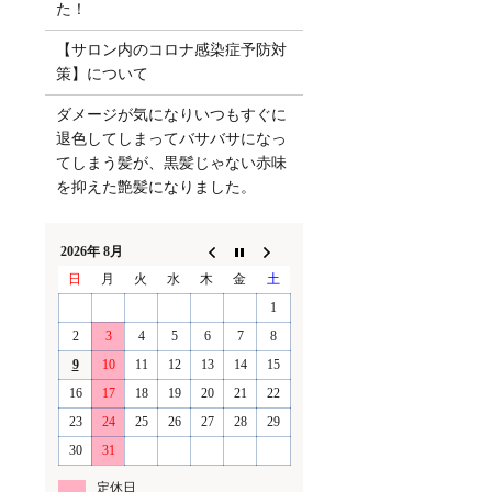
た！
【サロン内のコロナ感染症予防対
策】について
ダメージが気になりいつもすぐに
退色してしまってバサバサになっ
てしまう髪が、黒髪じゃない赤味
を抑えた艶髪になりました。
2026年 8月
日
月
火
水
木
金
土
1
2
3
4
5
6
7
8
9
10
11
12
13
14
15
16
17
18
19
20
21
22
23
24
25
26
27
28
29
30
31
定休日