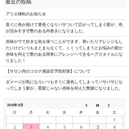
アリエ移転のお知らせ
直ぐに色が抜けて黄色くなりパサついて広がってしまう髪が、色
が沈みすぎず艶のある内巻きになりました。
赤味がでて好きな色を保つことができず、巻いたりアレンジもし
たいけどいつもまとまらなくて、くくってしまうとお悩みの髪が
赤味を抑えて艶のある簡単にアレンジヘできるヘアスタイルにな
りました！
【サロン内のコロナ感染症予防対策】について
ダメージが気になりいつもすぐに退色してしまってバサバサにな
ってしまう髪が、黒髪じゃない赤味を抑えた艶髪になりました。
2026年 8月
日
月
火
水
木
金
土
1
2
3
4
5
6
7
8