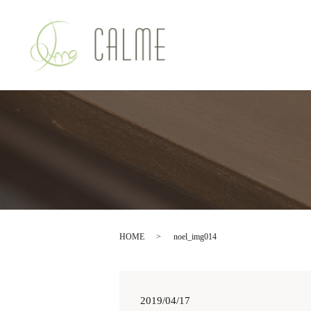
HOME
noel_img014
2019/04/17