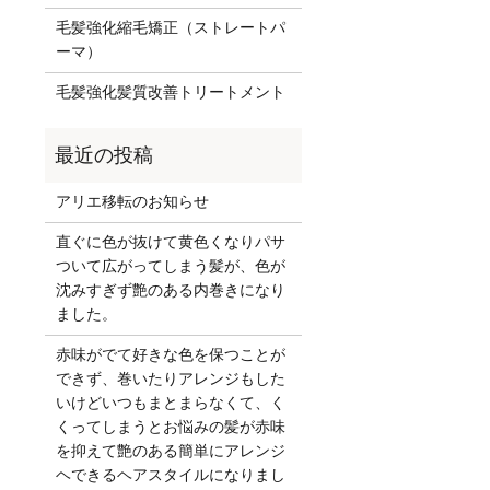
毛髪強化縮毛矯正（ストレートパ
ーマ）
毛髪強化髪質改善トリートメント
アリエ移転のお知らせ
直ぐに色が抜けて黄色くなりパサ
ついて広がってしまう髪が、色が
沈みすぎず艶のある内巻きになり
ました。
赤味がでて好きな色を保つことが
できず、巻いたりアレンジもした
いけどいつもまとまらなくて、く
くってしまうとお悩みの髪が赤味
を抑えて艶のある簡単にアレンジ
ヘできるヘアスタイルになりまし