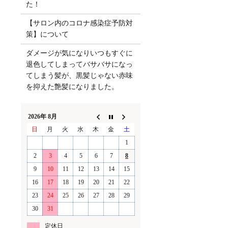
た！
【サロン内のコロナ感染症予防対
策】について
ダメージが気になりいつもすぐに
退色してしまってバサバサになっ
てしまう髪が、黒髪じゃない赤味
を抑えた艶髪になりました。
2026年 8月
日
月
火
水
木
金
土
1
2
3
4
5
6
7
8
9
10
11
12
13
14
15
16
17
18
19
20
21
22
23
24
25
26
27
28
29
30
31
定休日