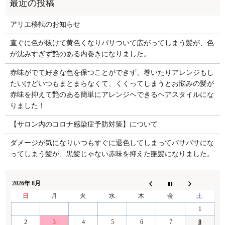
アリエ移転のお知らせ
直ぐに色が抜けて黄色くなりパサついて広がってしまう髪が、色
が沈みすぎず艶のある内巻きになりました。
赤味がでて好きな色を保つことができず、巻いたりアレンジもし
たいけどいつもまとまらなくて、くくってしまうとお悩みの髪が
赤味を抑えて艶のある簡単にアレンジヘできるヘアスタイルにな
りました！
【サロン内のコロナ感染症予防対策】について
ダメージが気になりいつもすぐに退色してしまってバサバサにな
ってしまう髪が、黒髪じゃない赤味を抑えた艶髪になりました。
2026年 8月
日
月
火
水
木
金
土
1
2
3
4
5
6
7
8