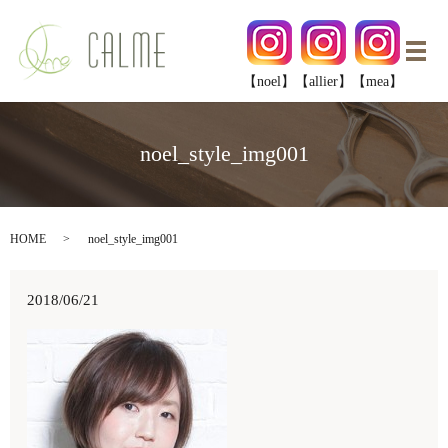
メ
【noel】
【allier】
【mea】
noel_style_img001
HOME
noel_style_img001
2018/06/21