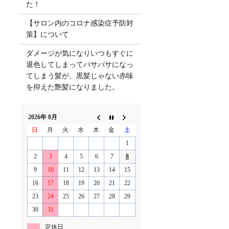
た！
【サロン内のコロナ感染症予防対
策】について
ダメージが気になりいつもすぐに
退色してしまってバサバサになっ
てしまう髪が、黒髪じゃない赤味
を抑えた艶髪になりました。
2026年 8月
日
月
火
水
木
金
土
1
2
3
4
5
6
7
8
9
10
11
12
13
14
15
16
17
18
19
20
21
22
23
24
25
26
27
28
29
30
31
定休日