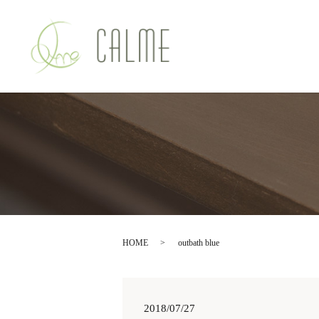
HOME
outbath blue
2018/07/27