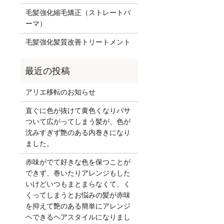
毛髪強化縮毛矯正（ストレートパ
ーマ）
毛髪強化髪質改善トリートメント
アリエ移転のお知らせ
直ぐに色が抜けて黄色くなりパサ
ついて広がってしまう髪が、色が
沈みすぎず艶のある内巻きになり
ました。
赤味がでて好きな色を保つことが
できず、巻いたりアレンジもした
いけどいつもまとまらなくて、く
くってしまうとお悩みの髪が赤味
を抑えて艶のある簡単にアレンジ
ヘできるヘアスタイルになりまし