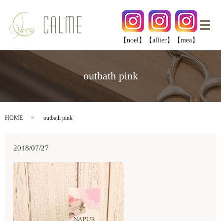
メ
【noel】
【allier】
【mea】
outbath pink
HOME
outbath pink
2018/07/27