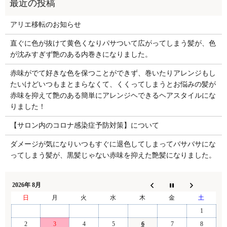
アリエ移転のお知らせ
直ぐに色が抜けて黄色くなりパサついて広がってしまう髪が、色
が沈みすぎず艶のある内巻きになりました。
赤味がでて好きな色を保つことができず、巻いたりアレンジもし
たいけどいつもまとまらなくて、くくってしまうとお悩みの髪が
赤味を抑えて艶のある簡単にアレンジヘできるヘアスタイルにな
りました！
【サロン内のコロナ感染症予防対策】について
ダメージが気になりいつもすぐに退色してしまってバサバサにな
ってしまう髪が、黒髪じゃない赤味を抑えた艶髪になりました。
2026年 8月
日
月
火
水
木
金
土
1
2
3
4
5
6
7
8