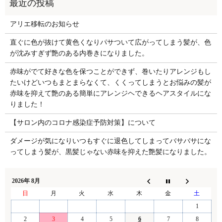
アリエ移転のお知らせ
直ぐに色が抜けて黄色くなりパサついて広がってしまう髪が、色
が沈みすぎず艶のある内巻きになりました。
赤味がでて好きな色を保つことができず、巻いたりアレンジもし
たいけどいつもまとまらなくて、くくってしまうとお悩みの髪が
赤味を抑えて艶のある簡単にアレンジヘできるヘアスタイルにな
りました！
【サロン内のコロナ感染症予防対策】について
ダメージが気になりいつもすぐに退色してしまってバサバサにな
ってしまう髪が、黒髪じゃない赤味を抑えた艶髪になりました。
2026年 8月
日
月
火
水
木
金
土
1
2
3
4
5
6
7
8