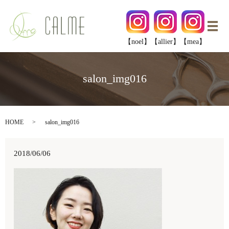
メ
【noel】
【allier】
【mea】
salon_img016
HOME
salon_img016
2018/06/06