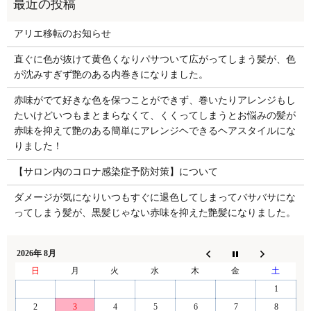
アリエ移転のお知らせ
直ぐに色が抜けて黄色くなりパサついて広がってしまう髪が、色
が沈みすぎず艶のある内巻きになりました。
赤味がでて好きな色を保つことができず、巻いたりアレンジもし
たいけどいつもまとまらなくて、くくってしまうとお悩みの髪が
赤味を抑えて艶のある簡単にアレンジヘできるヘアスタイルにな
りました！
【サロン内のコロナ感染症予防対策】について
ダメージが気になりいつもすぐに退色してしまってバサバサにな
ってしまう髪が、黒髪じゃない赤味を抑えた艶髪になりました。
2026年 8月
日
月
火
水
木
金
土
1
2
3
4
5
6
7
8