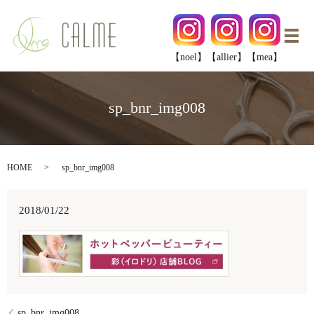
メ
【noel】
【allier】
【mea】
sp_bnr_img008
HOME
sp_bnr_img008
2018/01/22
sp_bnr_img008