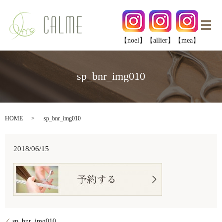
メ
【noel】
【allier】
【mea】
sp_bnr_img010
HOME
sp_bnr_img010
2018/06/15
sp_bnr_img010