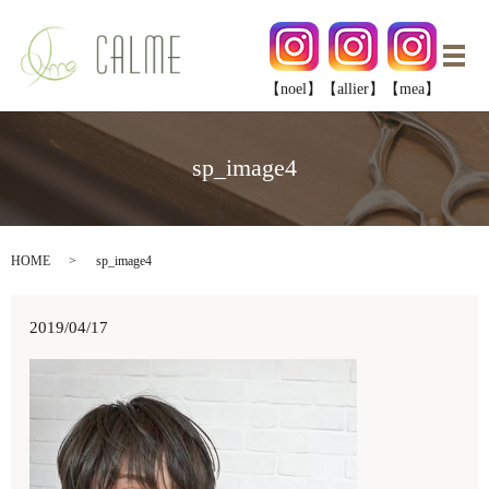
メ
【noel】
【allier】
【mea】
sp_image4
HOME
sp_image4
2019/04/17