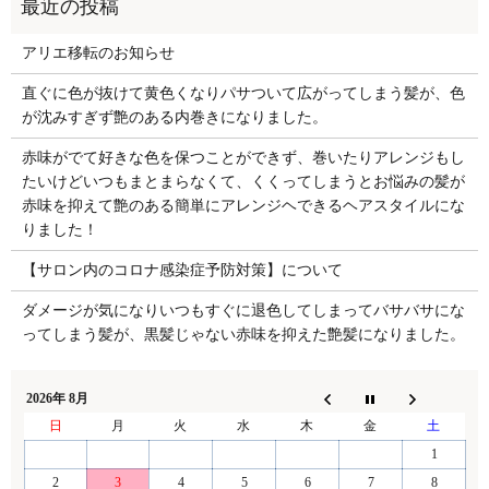
アリエ移転のお知らせ
直ぐに色が抜けて黄色くなりパサついて広がってしまう髪が、色
が沈みすぎず艶のある内巻きになりました。
赤味がでて好きな色を保つことができず、巻いたりアレンジもし
たいけどいつもまとまらなくて、くくってしまうとお悩みの髪が
赤味を抑えて艶のある簡単にアレンジヘできるヘアスタイルにな
りました！
【サロン内のコロナ感染症予防対策】について
ダメージが気になりいつもすぐに退色してしまってバサバサにな
ってしまう髪が、黒髪じゃない赤味を抑えた艶髪になりました。
2026年 8月
日
月
火
水
木
金
土
1
2
3
4
5
6
7
8