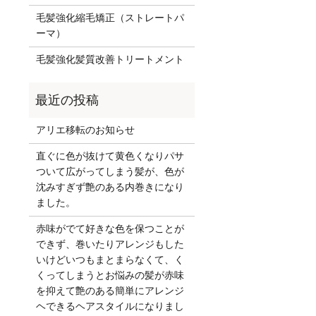
毛髪強化縮毛矯正（ストレートパ
ーマ）
毛髪強化髪質改善トリートメント
アリエ移転のお知らせ
直ぐに色が抜けて黄色くなりパサ
ついて広がってしまう髪が、色が
沈みすぎず艶のある内巻きになり
ました。
赤味がでて好きな色を保つことが
できず、巻いたりアレンジもした
いけどいつもまとまらなくて、く
くってしまうとお悩みの髪が赤味
を抑えて艶のある簡単にアレンジ
ヘできるヘアスタイルになりまし