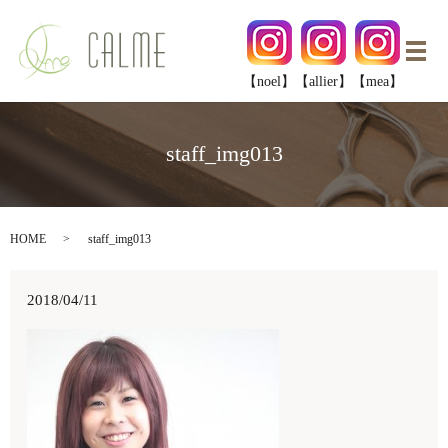
メ
【noel】
【allier】
【mea】
staff_img013
HOME
staff_img013
2018/04/11