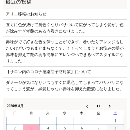
アリエ移転のお知らせ
直ぐに色が抜けて黄色くなりパサついて広がってしまう髪が、色
が沈みすぎず艶のある内巻きになりました。
赤味がでて好きな色を保つことができず、巻いたりアレンジもし
たいけどいつもまとまらなくて、くくってしまうとお悩みの髪が
赤味を抑えて艶のある簡単にアレンジヘできるヘアスタイルにな
りました！
【サロン内のコロナ感染症予防対策】について
ダメージが気になりいつもすぐに退色してしまってバサバサにな
ってしまう髪が、黒髪じゃない赤味を抑えた艶髪になりました。
2026年 8月
日
月
火
水
木
金
土
1
2
3
4
5
6
7
8