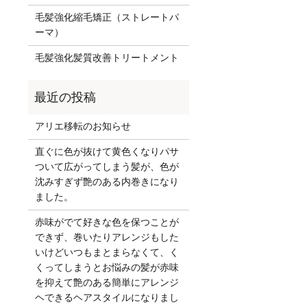
毛髪強化縮毛矯正（ストレートパ
ーマ）
毛髪強化髪質改善トリートメント
アリエ移転のお知らせ
直ぐに色が抜けて黄色くなりパサ
ついて広がってしまう髪が、色が
沈みすぎず艶のある内巻きになり
ました。
赤味がでて好きな色を保つことが
できず、巻いたりアレンジもした
いけどいつもまとまらなくて、く
くってしまうとお悩みの髪が赤味
を抑えて艶のある簡単にアレンジ
ヘできるヘアスタイルになりまし