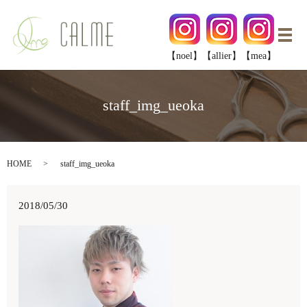
メ
【noel】
【allier】
【mea】
staff_img_ueoka
HOME
staff_img_ueoka
2018/05/30