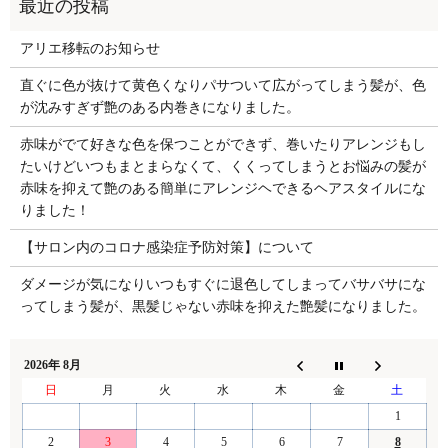
アリエ移転のお知らせ
直ぐに色が抜けて黄色くなりパサついて広がってしまう髪が、色
が沈みすぎず艶のある内巻きになりました。
赤味がでて好きな色を保つことができず、巻いたりアレンジもし
たいけどいつもまとまらなくて、くくってしまうとお悩みの髪が
赤味を抑えて艶のある簡単にアレンジヘできるヘアスタイルにな
りました！
【サロン内のコロナ感染症予防対策】について
ダメージが気になりいつもすぐに退色してしまってバサバサにな
ってしまう髪が、黒髪じゃない赤味を抑えた艶髪になりました。
2026年 8月
日
月
火
水
木
金
土
1
2
3
4
5
6
7
8