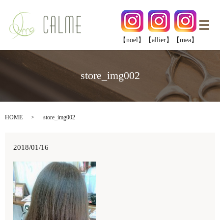
メ
【noel】
【allier】
【mea】
store_img002
HOME
store_img002
2018/01/16