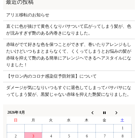
アリエ移転のお知らせ
直ぐに色が抜けて黄色くなりパサついて広がってしまう髪が、色
が沈みすぎず艶のある内巻きになりました。
赤味がでて好きな色を保つことができず、巻いたりアレンジもし
たいけどいつもまとまらなくて、くくってしまうとお悩みの髪が
赤味を抑えて艶のある簡単にアレンジヘできるヘアスタイルにな
りました！
【サロン内のコロナ感染症予防対策】について
ダメージが気になりいつもすぐに退色してしまってバサバサにな
ってしまう髪が、黒髪じゃない赤味を抑えた艶髪になりました。
2026年 8月
日
月
火
水
木
金
土
1
2
3
4
5
6
7
8