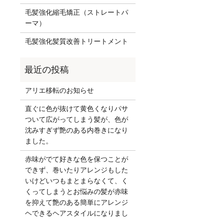
毛髪強化縮毛矯正（ストレートパ
ーマ）
毛髪強化髪質改善トリートメント
アリエ移転のお知らせ
直ぐに色が抜けて黄色くなりパサ
ついて広がってしまう髪が、色が
沈みすぎず艶のある内巻きになり
ました。
赤味がでて好きな色を保つことが
できず、巻いたりアレンジもした
いけどいつもまとまらなくて、く
くってしまうとお悩みの髪が赤味
を抑えて艶のある簡単にアレンジ
ヘできるヘアスタイルになりまし