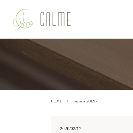
HOME
yamana_200217
2020/02/17