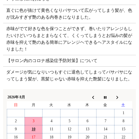
直ぐに色が抜けて黄色くなりパサついて広がってしまう髪が、色
が沈みすぎず艶のある内巻きになりました。
赤味がでて好きな色を保つことができず、巻いたりアレンジもし
たいけどいつもまとまらなくて、くくってしまうとお悩みの髪が
赤味を抑えて艶のある簡単にアレンジヘできるヘアスタイルにな
りました！
【サロン内のコロナ感染症予防対策】について
ダメージが気になりいつもすぐに退色してしまってバサバサにな
ってしまう髪が、黒髪じゃない赤味を抑えた艶髪になりました。
2026年 8月
日
月
火
水
木
金
土
1
2
3
4
5
6
7
8
9
10
11
12
13
14
15
16
17
18
19
20
21
22