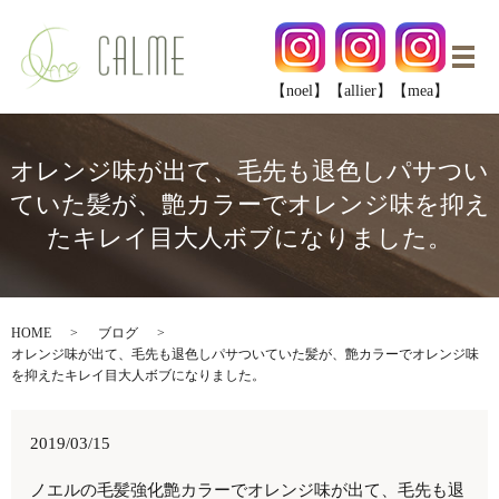
メ
【noel】
【allier】
【mea】
オレンジ味が出て、毛先も退色しパサつい
ていた髪が、艶カラーでオレンジ味を抑え
たキレイ目大人ボブになりました。
HOME
ブログ
オレンジ味が出て、毛先も退色しパサついていた髪が、艶カラーでオレンジ味
を抑えたキレイ目大人ボブになりました。
2019/03/15
ノエルの毛髪強化艶カラーでオレンジ味が出て、毛先も退